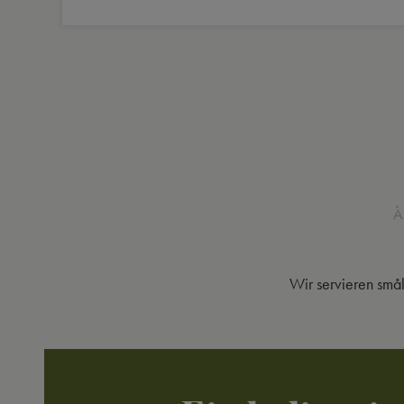
À
Wir servieren små