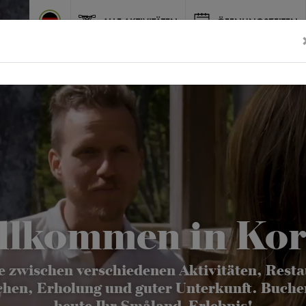
ALLE AKTIVITÄTEN
ÖFFNUNGSZEITEN
llkommen in Kor
e zwischen verschiedenen Aktivitäten, Resta
hen, Erholung und guter Unterkunft. Buche
heute Ihr Småland-Erlebnis!