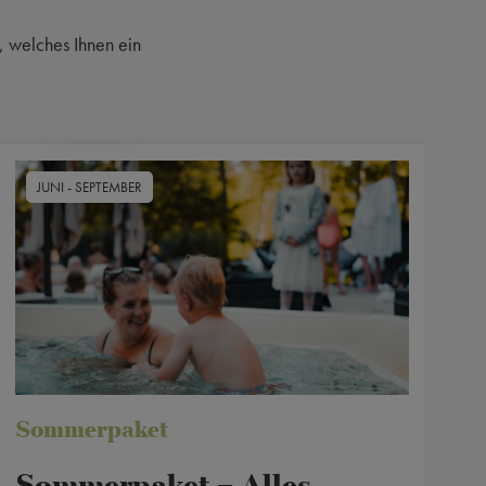
, welches Ihnen ein
JUNI - SEPTEMBER
Sommerpaket
O
Sommerpaket – Alles
Ein