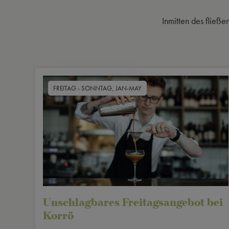
Inmitten des fließ
FREITAG - SONNTAG, JAN-MAY
Unschlagbares Freitagsangebot bei
Korrö