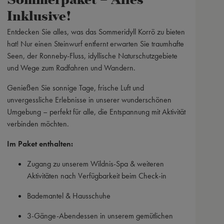
an
Inklusive!
uns
fer
Entdecken Sie alles, was das Sommeridyll Korrö zu bieten
res
hat! Nur einen Steinwurf entfernt erwarten Sie traumhafte
Seen, der Ronneby-Fluss, idyllische Naturschutzgebiete
Tag
und Wege zum Radfahren und Wandern.
sic
sel
Genießen Sie sonnige Tage, frische Luft und
pad
unvergessliche Erlebnisse in unserer wunderschönen
Umgebung – perfekt für alle, die Entspannung mit Aktivität
Am 
verbinden möchten.
out
Nat
Im Paket enthalten:
Rou
Zugang zu unserem Wildnis-Spa & weiteren
Anb
Aktivitäten nach Verfügbarkeit beim Check-in
Bademantel & Hausschuhe
3-Gänge-Abendessen in unserem gemütlichen