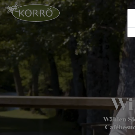
Wi
Wählen Si
Cafébesuc