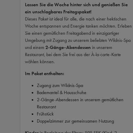
Lassen Sie die Woche hinter sich und genießen Sie
ein unschlagbares Freitagspaket!
Dieses Paket ist ideal für alle, die nach einer hektischen
Woche entspannen und Energie tanken möchten. Erleben
Sie einen gemütlichen Freitagabend in einzigartiger
Umgebung mit Zugang zu unserem beliebten Wildnis-Spa
und einem
2-Gänge-Abendessen
in unserem
Restaurant, bei dem Sie frei aus der À-la-carte-Karte
wählen können.
Im Paket enthalten:
Zugang zum Wildnis-Spa
Bademantel & Hausschuhe
2-Gänge-Abendessen in unserem gemütlichen
Restaurant
Frühstück
Doppelzimmer zur gemeinsamen Nutzung
Kinder
in Begleitung der Eltern: 595 SEK/Kind, 2-