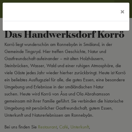
×
MENÜ
Das Handwerksdorf Korrö
Korrö liegt wunderschön am Ronnebyån in Småland, in der
Gemeinde Tingsryd. Hier treffen Geschichte, Natur und
Gastfreundschaft aufeinander – mit alten Holzhäusern,
Steinbrücken, Wasser, Wald und einer ruhigen Atmosphäre, die
viele Gäste jedes Jahr wieder hierher zurückbringt. Heute ist Korrö
ein beliebtes Ausflugsziel für alle, die gutes Essen, eine besondere
Umgebung und Erlebnisse in der småländischen Natur
suchen. Heute wird Korrö von Åsa und Ola Abrahamsson
gemeinsam mit ihrer Familie geführt. Sie verbinden die historische
Umgebung mit persönlicher Gastfreundschaft, gutem Essen,
Unterkunft und Naturerlebnissen am Ronnebyån.
Bei uns finden Sie
Restaurant
,
Café
,
Unterkunft
,