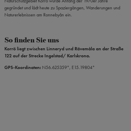
Naturschutzgebiet Korrö wurde Anfang der 1970er Jahre
gegründet und lädt heute zu Spaziergängen, Wanderungen und
Naturerlebnissen am Ronnebyån ein.
So finden Sie uns
Korrö liegt zwischen Linneryd und Rävemåla an der Straße
122 auf der Strecke Ingelstad/ Karlskrona.
GPS-Koordinaten:
N56.625359°, E15.19804°