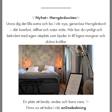
--------------------
VÄLJ BLAND OLIKA PAKETERBJUDANDEN
Ät gott & bo i en fantastisk
✨
Nyhet
– Herrgårdssviten
✨
Unna dig det lilla extra och bo i vår nya, generösa Herrgårdssvit
miljö!
– där komfort, stillhet och natur möts. Här bor du rymligt och
bekvämt med egen uteplats som bjuder in till lugna morgnar och
Mitt i strömmande Ronnebyån ligger Korrö, den lilla
sköna kvällar.
historiska hantverksbyn som erbjuder en exklusiv upplevelse.
KONFERENS
MAT & DRYCK
BOENDE
ÖPPETTIDER
AKTUELLT
FREDAG - LÖRDAG, JAN - MAJ
7
En plats att landa, andas och bara vara. ✨
Finns nu att boka i vår
onlinebokning