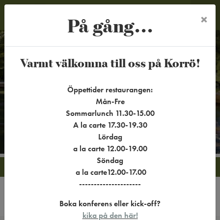
På gång...
×
MENY
Välkommen till Korrö!
Varmt välkomna till oss på Korrö!
Välj mellan aktiviteter, restaurang &
Öppettider restaurangen:
cafébesök, härligt friluftsliv och fint boende.
Mån-Fre
Boka din Småländska upplevelse redan
Sommarlunch 11.30-15.00
Scrolla för att se mer
idag!
A la carte 17.30-19.30
Lördag
a la carte 12.00-19.00
Söndag
Vad vill du göra idag? Besök oss!
a la carte12.00-17.00
---------------------
Boka konferens eller kick-off?
BOENDE
MAT & DRYCK
AKTIVITETER
kika på den här!