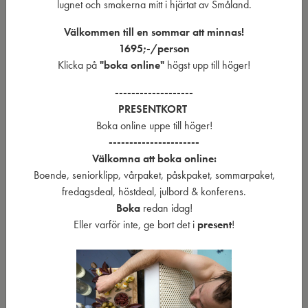
Badrock & tofflor
Pake
lugnet och smakerna mitt i hjärtat av Småland.
2-rätters supé i vår mysiga restaurang
Välkommen till en sommar att minnas!
Frukost
1695;-/person
Övernattning
Klicka på
"boka online"
högst upp till höger!
Barn
i föräldrars sällskap: 695 SEK/barn, 2-rätters
-------------------
middag
PRESENTKORT
Enkelrumstillägg:
250 SEK
Boka online uppe till höger!
En perfekt start på helgen fylld med
avkoppling,
----------------------
Enke
god mat och mysig stämning
!
Välkomna att boka online:
Boende, seniorklipp, vårpaket, påskpaket, sommarpaket,
fredagsdeal, höstdeal, julbord & konferens.
Boka
redan idag!
Eller varför inte, ge bort det i
present
!