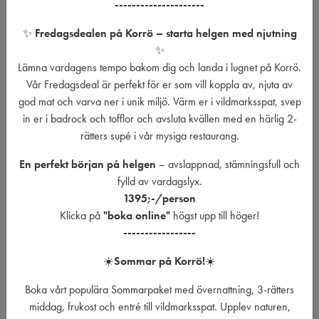
---------------------
✨
Fredagsdealen på Korrö – starta helgen med njutning
✨
Lämna vardagens tempo bakom dig och landa i lugnet på Korrö.
Vår Fredagsdeal är perfekt för er som vill koppla av, njuta av
Fredagsdealen!
Sen
god mat och varva ner i unik miljö. Värm er i vildmarksspat, svep
in er i badrock och tofflor och avsluta kvällen med en härlig 2-
Släpp veckan och njut av en oslagbar
Ett 
rätters supé i vår mysiga restaurang.
fredagsdeal!
Uppl
Detta paket är perfekt för er som vill koppla av,
vårt
En perfekt början på helgen
– avslappnad, stämningsfull och
varva ner och njuta lite extra efter en hektisk vecka.
du b
fylld av vardagslyx.
Upplev fredagsmys i unik miljö med tillgång till vårt
ingår
1395;-/person
uppskattade vildmarksspa och en
2-rätters supé
i
Klicka på
"boka online"
högst upp till höger!
Ta e
vår restaurang, där ni fritt väljer från à la carte-
-----------------
leder
menyn.
egen
☀️
Sommar på Korrö!
☀️
Paketet inkluderar:
i vår
Boka vårt populära Sommarpaket med övernattning, 3-rätters
upps
Tillgång till vårt vildmarksspa
middag, frukost och entré till vildmarksspat. Upplev naturen,