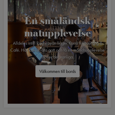
En småländsk
matupplevelse
Alldeles intill Ronnebyån ligger Korrö Restaurang &
Café. Här kan du äta gott och få en måltidsupplevelse
utöver det vanliga.
Välkommen till bords