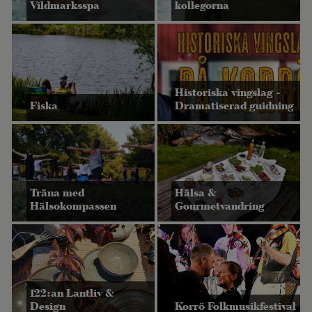
Vildmarksspa
kollegorna
Historiska vingslag -
Fiska
Dramatiserad guidning
Träna med
Hälsa &
Hälsokompassen
Gourmetvandring
122:an Lantliv &
Design
Korrö Folkmusikfestival