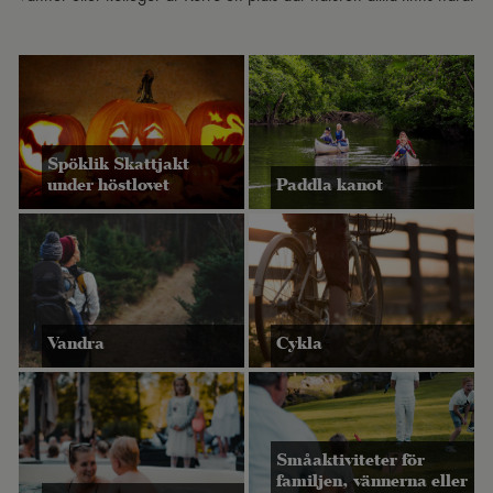
Spöklik Skattjakt
under höstlovet
Paddla kanot
Vandra
Cykla
Småaktiviteter för
familjen, vännerna eller