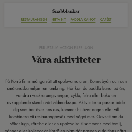
Snabblänkar
RESTAURANGEN
HITTA HIT
PADDLA KANOT
CAFÉET
FRILUFTSLIV, ACTION ELLER LUGN
Våra aktiviteter
På Korrö finns många sätt att uppleva naturen, Ronnebyån och den
småländska miljön runt omkring. Här kan du paddla kanot på ån,
vandra i vackra omgivningar, cykla, fiska eller boka en
avkopplande stund i vårt vildmarksspa. Aktiviteterna passar både
dig som bor över hos oss, kommer hit över dagen eller vill
kombinera ett restaurangbesök med något mer. Oavsett om du
söker lugn, rörelse eller en upplevelse tillsammans med familj,
vänner eller kollegor är Korrö en plats där naturen alltid finns nära.