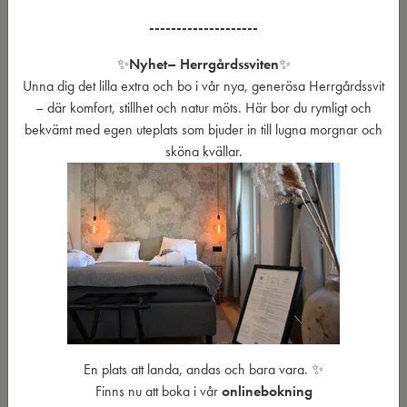
största folkmusikevenemang, samtidigt som känslan av närhet och
--------------------
intimitet har levt kvar.
✨
Nyhet
– Herrgårdssviten
✨
För aktuell information om program, biljetter, kurser och årets
Unna dig det lilla extra och bo i vår nya, generösa Herrgårdssvit
upplägg hänvisar vi till festivalens egen webbplats.
– där komfort, stillhet och natur möts. Här bor du rymligt och
bekvämt med egen uteplats som bjuder in till lugna morgnar och
Besök Korrö Folkmusikfestivals webbplats
sköna kvällar.
Äta, bo och uppleva Korrö
under festivalen
När du ändå är här vill vi gärna att du får uppleva mer av Korrö.
Kombinera festivalbesöket med lunch, middag eller fika i
restaurangen, en övernattning nära Ronnebyån eller en stunds
avkoppling i den småländska naturen.
Under festivalperioden kan det vara extra högt tryck på både
En plats att landa, andas och bara vara. ✨
restaurang och boende, så planera gärna ditt besök i god tid. På
Finns nu att boka i vår
onlinebokning
Korrö finns restaurang, café, boende, reception/handelsbod och