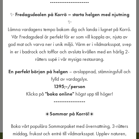
---------------------
flera aktiviteter för dig som vill stanna lite längre.
✨
Fredagsdealen på Korrö – starta helgen med njutning
Boende på Korrö
✨
För dig som vill stanna över natten i samband med festivalen.
Lämna vardagens tempo bakom dig och landa i lugnet på Korrö.
Restaurang & café
Vår Fredagsdeal är perfekt för er som vill koppla av, njuta av
Ät lunch, middag eller fika vid Ronnebyån före, mellan eller efter
god mat och varva ner i unik miljö. Värm er i vildmarksspat, svep
festivalens aktiviteter.
in er i badrock och tofflor och avsluta kvällen med en härlig 2-
rätters supé i vår mysiga restaurang.
Våra aktiviteter
Upptäck Korrö från vattnet, vandringsleden eller vildmarksspat när
En perfekt början på helgen
– avslappnad, stämningsfull och
du vill fylla festivalbesöket med mer.
fylld av vardagslyx.
1395;-/person
Hitta hit / Kontakt / Öppettider
Klicka på
"boka online"
högst upp till höger!
Praktisk information inför besöket.
-----------------
☀️
Sommar på Korrö!
☀️
Boka vårt populära Sommarpaket med övernattning, 3-rätters
middag, frukost och entré till vildmarksspat. Upplev naturen,