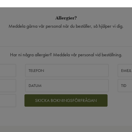
er vardagskvällar och helger, men inte röda dagar eller tillfällen med spe
Allergier?
Meddela gärna vår personal när du beställer, så hjälper vi dig.
Har ni några allergier? Meddela vår personal vid beställning.