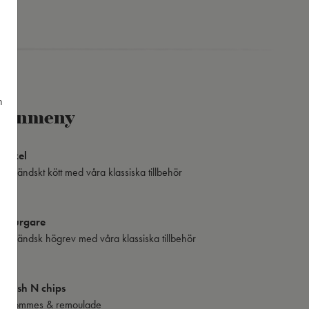
n
arnmeny
nitzel
småländskt kött med våra klassiska tillbehör
9:-
rnburgare
småländsk högrev med våra klassiska tillbehör
:-
 Fish N chips
sk pommes & remoulade