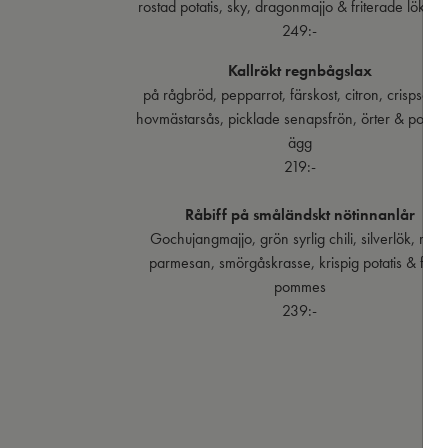
rostad potatis, sky, dragonmajjo & friterade lökrin
249:-
Kallrökt regnbågslax
på rågbröd, pepparrot, färskost, citron, crispsalla
hovmästarsås, picklade senapsfrön, örter & poche
ägg
219:-
Råbiff på småländskt nötinnanlår
Gochujangmajjo, grön syrlig chili, silverlök, rive
parmesan, smörgåskrasse, krispig potatis & färs
pommes
239:-