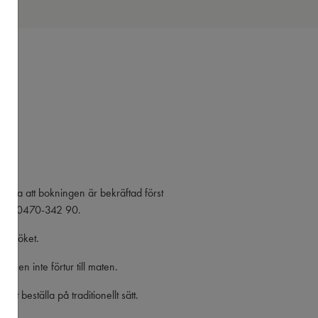
?
era att bokningen är bekräftad först
lefon: 0470-342 90.
 besöket.
 men inte förtur till maten.
tt beställa på traditionellt sätt.