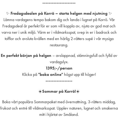
gar
på småländskt högrev, brioche, vår ketchup,
---------------------
145
tryffelmajjo, senapspicklad silverlök, krispsallad,
✨
Fredagsdealen på Korrö – starta helgen med njutning
✨
bifftomat, färsk pommes och saltgurka
Pa
Lämna vardagens tempo bakom dig och landa i lugnet på Korrö. Vår
259:-
kra
d,
Fredagsdeal är perfekt för er som vill koppla av, njuta av god mat och
95:
rat
varva ner i unik miljö. Värm er i vildmarksspat, svep in er i badrock och
Halloumiburgaren
tofflor och avsluta kvällen med en härlig 2-rätters supé i vår mysiga
brioche, vår ketchup, tryffelmajjo, senapspicklad
restaurang.
silverlök, krispsallad, bifftomat, färsk pommes och
saltgurka
En perfekt början på helgen
– avslappnad, stämningsfull och fylld av
229:-
vardagslyx.
n
1395;-/person
k
Den klassiska Korrö schnitzeln
Klicka på
"boka online"
högst upp till höger!
på småländskt kött, räkor, vit sparris, sky & bearnaise,
-----------------
citron & färsk pommes frites
299:-
☀️
Sommar på Korrö!
☀️
Boka vårt populära Sommarpaket med övernattning, 3-rätters middag,
frukost och entré till vildmarksspat. Upplev naturen, lugnet och smakerna
mitt i hjärtat av Småland.