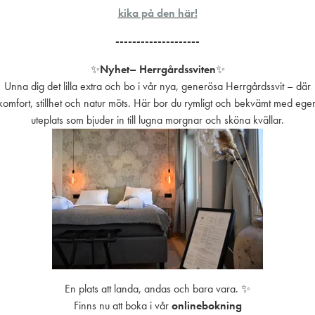
kika på den här!
PRESENTKORT
--------------------
✨
Nyhet
– Herrgårdssviten
✨
Unna dig det lilla extra och bo i vår nya, generösa Herrgårdssvit – där
komfort, stillhet och natur möts. Här bor du rymligt och bekvämt med ege
Sommarlunch
B
uteplats som bjuder in till lugna morgnar och sköna kvällar.
Inkokt rödingfilé
Sch
sommarprimörer, dillemulsion, färskpotatis, örter &
på 
citron
20
259:-
Varmrökta laxen
Ba
från Brorssons fisk i Sölvesborg, anitasås, ångade
på 
ärtor, ärtskott, citron & dillslungad potatis
155
279:-
En plats att landa, andas och bara vara. ✨
MSC
Hamburgaren
Finns nu att boka i vår
onlinebokning
fär