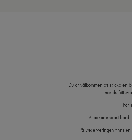
Du är välkommen att skicka en bokni
när du fått svar f
För säll
Vi bokar endast bord i vår 
På uteserveringen finns en digita