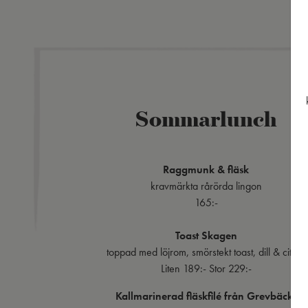
Sommarlunch
Raggmunk & fläsk
kravmärkta rårörda lingon
165:-
Toast Skagen
toppad med löjrom, smörstekt toast, dill & citron
Liten 189:- Stor 229:-
Kallmarinerad fläskfilé från Grevbäcks