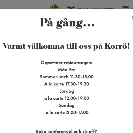
SE ALLA AKTIVITETER
På gång...
Lunch på Korrö
Varmt välkomna till oss på Korrö!
Öppettider restaurangen:
yån. Här serverar vi vardagslunch, sommarlunch och barnmeny med sve
Mån-Fre
råvaror från trakten.
Sommarlunch 11.30-15.00
A la carte 17.30-19.30
 kring bordet eller vill sitta kvar en stund i vår vackra miljö, hoppas vi 
Lördag
miljön, kanske är det lugnet – men lunchen smakar ofta lite extra gott här
a la carte 12.00-19.00
Söndag
Vardagslunch serveras
måndag–fredag
a la carte12.00-17.00
kl. 11.30–15.00. OBS ej röda dagar! Vatten, bröd och kaffe ingår.
---------------------
TA DEL AV ÖVRIGA MENYER
Boka konferens eller kick-off?