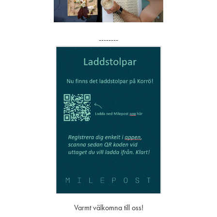
--------
Vill du boka bord på vår restaurang
Vad roligt att du vill besöka vår restaurang!
ngsförfrågan via formuläret nedan senast 48 timmar före ankomst. Observ
rån oss. Gäller det bordsbokning på helger ber vi dig kontakta oss på te
skap på fler än 8 personer behöver maten förbeställas senast en dag före
matsal, inte på uteserveringen. En bordsbokning innebär garanterad plats,
l meny där du enkelt kan beställa och betala. Självklart går det också bra a
Varmt välkomna till oss!