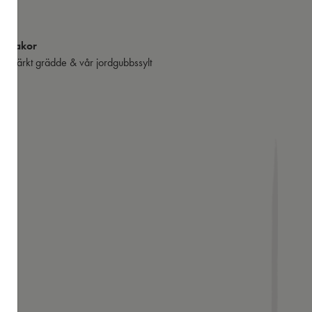
:-
nnkakor
v- märkt grädde & vår jordgubbssylt
-