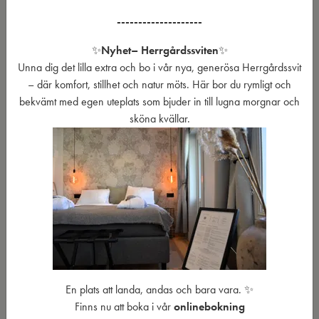
sätt?
--------------------
✨
Nyhet
– Herrgårdssviten
✨
Det går också bra att beställa presentkort som skickas med posten.
Unna dig det lilla extra och bo i vår nya, generösa Herrgårdssvit
Fyll i önskat belopp och adress i formuläret nedan, så kontaktar vår
– där komfort, stillhet och natur möts. Här bor du rymligt och
reception dig med information om betalning via Swish.
bekvämt med egen uteplats som bjuder in till lugna morgnar och
Sista dag för att få presentkort skickat med post inför jul är 16
sköna kvällar.
december. Presentkortet skickas till den adress som anges i
formuläret.
Det går naturligtvis även bra att köpa presentkort på plats hos oss
på Korrö.
Observera att presentkort inte kan betalas mot faktura.
Presentkort
En plats att landa, andas och bara vara. ✨
Finns nu att boka i vår
onlinebokning