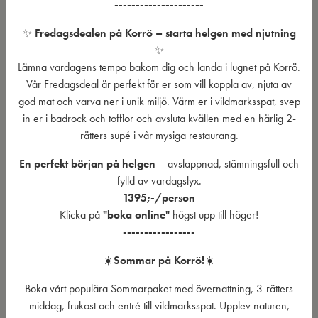
---------------------
✨
Fredagsdealen på Korrö – starta helgen med njutning
✨
Lämna vardagens tempo bakom dig och landa i lugnet på Korrö.
Vår Fredagsdeal är perfekt för er som vill koppla av, njuta av
god mat och varva ner i unik miljö. Värm er i vildmarksspat, svep
in er i badrock och tofflor och avsluta kvällen med en härlig 2-
rätters supé i vår mysiga restaurang.
En perfekt början på helgen
– avslappnad, stämningsfull och
fylld av vardagslyx.
1395;-/person
Klicka på
"boka online"
högst upp till höger!
-----------------
☀️
Sommar på Korrö!
☀️
Boka vårt populära Sommarpaket med övernattning, 3-rätters
middag, frukost och entré till vildmarksspat. Upplev naturen,