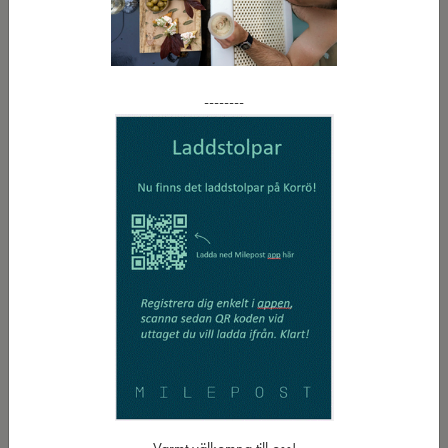
badblöjor under vistelsen.
Boka boende
--------
Mer om vår restaurang