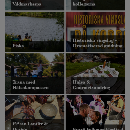
Vildmarksspa
kollegorna
Historiska vingslag -
Fiska
Dramatiserad guidning
Träna med
Hälsa &
Hälsokompassen
Gourmetvandring
122:an Lantliv &
Design
Korrö Folkmusikfestival