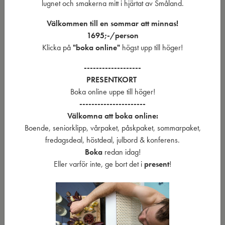
restaurangen.
lugnet och smakerna mitt i hjärtat av Småland.
Vardagslyx för lunchgäster
Välkommen till en sommar att minnas!
499 kr/person inklusive badrock, tofflor och veckans lunch i
1695;-/person
restaurangen. Gäller endast vardagar.
Klicka på
"boka online"
högst upp till höger!
För konferensgäster
-------------------
250 kr/person exklusive moms, inklusive badrock och tofflor.
PRESENTKORT
Boka online uppe till höger!
Observera att vildmarksspat inte kan bokas som fristående aktivitet.
----------------------
Det bokas i samband med boende, mat, lunch eller konferens.
Välkomna att boka online:
Ett spa där barn är
Boende, seniorklipp, vårpaket, påskpaket, sommarpaket,
fredagsdeal, höstdeal, julbord & konferens.
välkomna
Boka
redan idag!
Eller varför inte, ge bort det i
present
!
Barn är varmt välkomna till vårt spa. Kontakta oss gärna för
information om priser och tillgängliga tider för barns besök.
För att alla gäster ska få en trygg och trivsam upplevelse ser vi
gärna att barn som ännu inte slutat med blöja använder särskilda