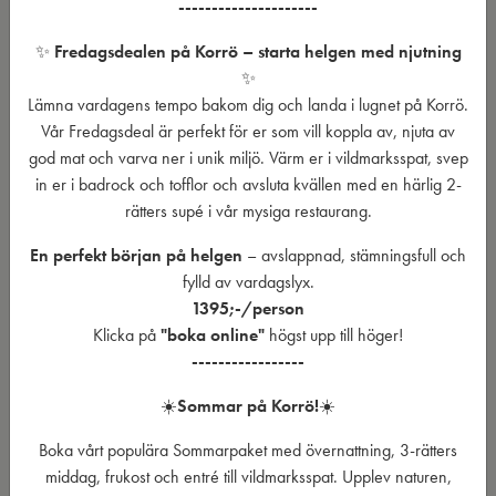
Vildmarksspat bokas i samband med andra delar av ditt besök på
---------------------
Korrö. Kombinera gärna bad och relax med boende, lunch, middag
✨
Fredagsdealen på Korrö – starta helgen med njutning
eller konferens. För många gäster blir spat en fin avslutning på en
✨
vandring, en lugn start på helgen eller ett uppskattat inslag under
Lämna vardagens tempo bakom dig och landa i lugnet på Korrö.
en konferens eller kickoff. Vill du göra vistelsen lite längre kan du
Vår Fredagsdeal är perfekt för er som vill koppla av, njuta av
boka ett paket med övernattning, mat och spa när sådana
god mat och varva ner i unik miljö. Värm er i vildmarksspat, svep
erbjudanden finns tillgängliga. Då får du tid att både varva ner, äta
in er i badrock och tofflor och avsluta kvällen med en härlig 2-
gott och uppleva Korrö i lugn takt.
rätters supé i vår mysiga restaurang.
En perfekt början på helgen
– avslappnad, stämningsfull och
Priser för vildmarksspa
fylld av vardagslyx.
1395;-/person
För boende gäster
Klicka på
"boka online"
högst upp till höger!
299 kr/person inklusive badrock och tofflor.
-----------------
För matgäster
☀️
Sommar på Korrö!
☀️
899 kr/person inklusive badrock, tofflor och 3-rätters meny i
restaurangen.
Boka vårt populära Sommarpaket med övernattning, 3-rätters
799 kr/person inklusive badrock, tofflor och 2-rätters meny i
middag, frukost och entré till vildmarksspat. Upplev naturen,