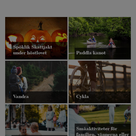
Spöklik Skattjakt
under höstlovet
Paddla kanot
Vandra
Cykla
Småaktiviteter för
familjen, vännerna eller