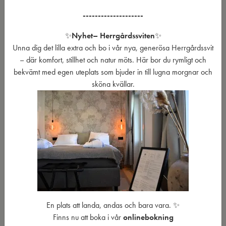
Kanske är det miljön, kanske är det lugnet – men maten smakar
--------------------
alltid lite extra gott här vid ån.
✨
Nyhet
– Herrgårdssviten
✨
Frukost lördagar & söndagar 08-10 155;-/person, 80;- för
Unna dig det lilla extra och bo i vår nya, generösa Herrgårdssvit
barn.
– där komfort, stillhet och natur möts. Här bor du rymligt och
bekvämt med egen uteplats som bjuder in till lugna morgnar och
BOKA BORD
SE Á LA CARTE MENY
sköna kvällar.
SE VECKANS LUNCHMENY
PRESENTKORT
JULBORD 2026
En plats att landa, andas och bara vara. ✨
Finns nu att boka i vår
onlinebokning