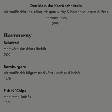
Den klassiska Korrö schnitzeln
på småländskt kött, räkor, vit sparris, sky & bearnaise, citron & färsk
pommes frites
299:-
Barnmeny
Schnitzel
med våra klassiska tillbehör
209:-
Barnburgare
på småländsk högrev med våra klassiska tillbehör
145:-
Fish N´Chips
med remouladsås
135:-