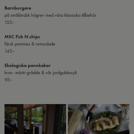
Barnburgare
på småländsk högrev med våra klassiska tillbehör
155:-
MSC Fish N chips
färsk pommes & remoulade
145:-
Ekologiska pannkakor
krav- märkt grädde & vår jordgubbssylt
95:-