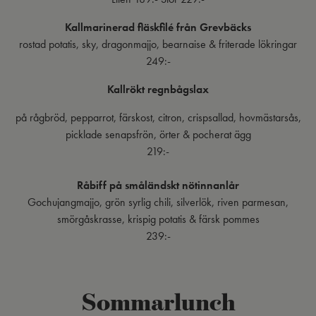
Kallmarinerad fläskfilé från Grevbäcks
rostad potatis, sky, dragonmajjo, bearnaise & friterade lökringar
249:-
Kallrökt regnbågslax
på rågbröd, pepparrot, färskost, citron, crispsallad, hovmästarsås,
picklade senapsfrön, örter & pocherat ägg
219:-
Råbiff på småländskt nötinnanlår
Gochujangmajjo, grön syrlig chili, silverlök, riven parmesan,
smörgåskrasse, krispig potatis & färsk pommes
239:-
Sommarlunch