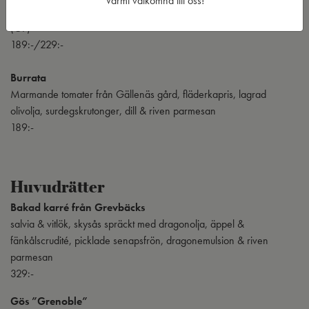
Varmt välkomna till oss!
toppad med löjrom, smörstekt toast, dill & citron
(GF)
189:-/229:-
Burrata
Marmande tomater från Gällenäs gård, fläderkapris, lagrad
olivolja, surdegskrutonger, dill & riven parmesan
189:-
Huvudrätter
Bakad karré från Grevbäcks
salvia & vitlök, skysås spräckt med dragonolja, äppel &
fänkålscrudité, picklade senapsfrön, dragonemulsion & riven
parmesan
329:-
Gös ”Grenoble”