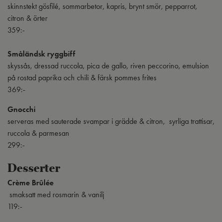
skinnstekt gösfilé, sommarbetor, kapris, brynt smör, pepparrot,
citron & örter
359:-
Småländsk ryggbiff
skyssås, dressad ruccola, pica de gallo, riven peccorino, emulsion
på rostad paprika och chili & färsk pommes frites
369:-
Gnocchi
serveras med sauterade svampar i grädde & citron, syrliga trattisar,
ruccola & parmesan
299:-
Desserter
Crème Brûlée
smaksatt med rosmarin & vanilj
119:-