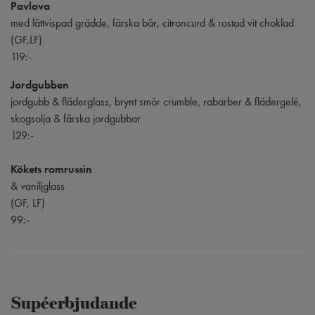
Pavlova
med lättvispad grädde, färska bär, citroncurd & rostad vit choklad
(GF,LF)
119:-
Jordgubben
jordgubb & fläderglass, brynt smör crumble, rabarber & flädergelé,
skogsolja & färska jordgubbar
129:-
Kökets romrussin
& vaniljglass
(GF, LF)
99:-
Supéerbjudande