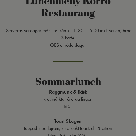
Restaurang
Serveras vardagar mån-fre från kl. 11.30 - 15.00 inkl. vatten, bröd
& kaffe
OBS ej röda dagar
Sommarlunch
Raggmunk & fläsk
kravmärkta rårörda lingon
165:-
Toast Skagen
toppad med löjrom, smörstekt toast, dill & citron
Liten 189:- Stor 229:-