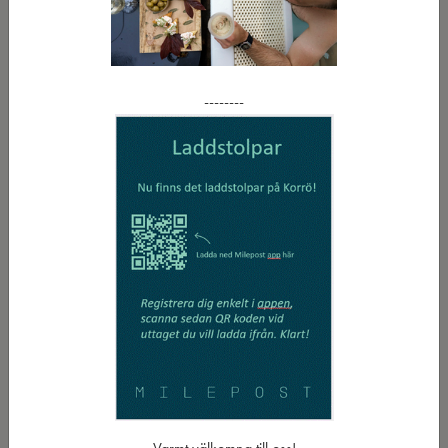
Ostron
Fine de Claire 35:-/st
Ost & Chark
för
2 pers. 195:-
--------
Förrätter
Sotad tonfisk
picklad chili, gurka, persika, örtfräst panko, koriander, frissésallad
samt lime & soyamajjo(GF)
199:-
Råbiff
på småländskt nötinnanlår, gochujangmajjo, grön syrlig chili,
silverlök, riven parmesan, smörgåskrasse & krispig potatis
(GF, LF)
189:- / 239:-
Toast Skagen