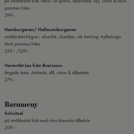
på småländskt kött, räkor, vit sparris, bearnaise, sky, citron & färsk
pommes frites
299:-
Hamburgaren/ Halloumiburgaren
småländskt högrev, silverlök, cheddar, vår ketchup, tryffelmajjo
färsk pommes frites
259:- /229:-
Varmrökt lax från Brorssons
ångade ärtor, Anitasås, dill, citron & dillpotatis
279:-
Barnmeny
Schnitzel
på småländskt kött med våra klassiska tillbehör
209; -