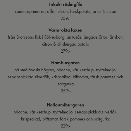
Inkokt rödingfilé
sommarprimörer, dillemulsion, färskpotatis, örter & citron
259:-
Varmrökta laxen
från Brorssons fisk i Sölvesborg, anitasås, ångade ärtor, ärtskott,
citron & dillslungad potatis
279:-
Hamburgaren
på småländskt högrev, brioche, vår ketchup, tryffelmajjo,
senapspicklad silverlök, krispsallad, bifftomat, färsk pommes och
saltgurka
259:-
Halloumiburgaren
brioche, vår ketchup, tryffelmajjo, senapspicklad silverlök,
krispsallad, bifftomat, färsk pommes och saltgurka
229:-