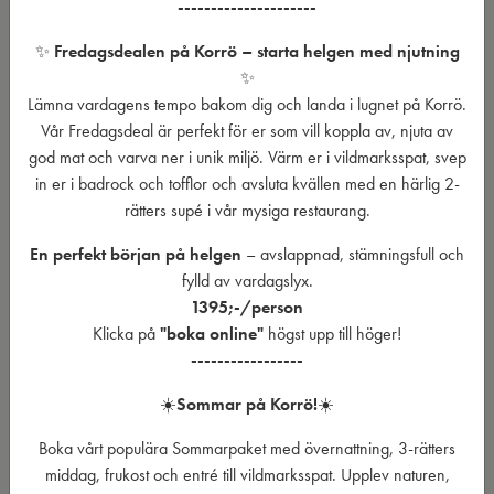
---------------------
✨
Fredagsdealen på Korrö – starta helgen med njutning
✨
Lämna vardagens tempo bakom dig och landa i lugnet på Korrö.
Vår Fredagsdeal är perfekt för er som vill koppla av, njuta av
god mat och varva ner i unik miljö. Värm er i vildmarksspat, svep
in er i badrock och tofflor och avsluta kvällen med en härlig 2-
rätters supé i vår mysiga restaurang.
En perfekt början på helgen
– avslappnad, stämningsfull och
fylld av vardagslyx.
1395;-/person
Klicka på
"boka online"
högst upp till höger!
-----------------
☀️
Sommar på Korrö!
☀️
Boka vårt populära Sommarpaket med övernattning, 3-rätters
middag, frukost och entré till vildmarksspat. Upplev naturen,