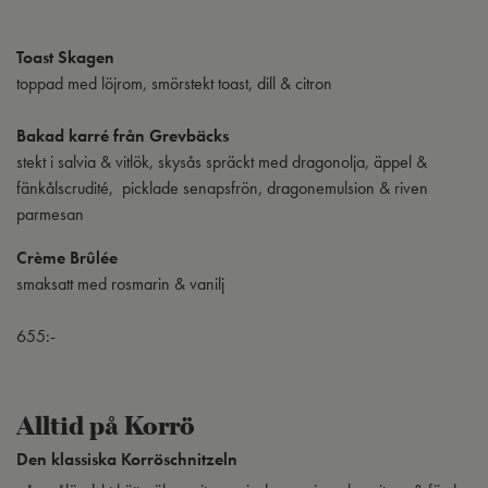
Toast Skagen
toppad med löjrom, smörstekt toast, dill & citron
Bakad karré från Grevbäcks
stekt i salvia & vitlök, skysås spräckt med dragonolja, äppel &
fänkålscrudité, picklade senapsfrön, dragonemulsion & riven
parmesan
Crème Brûlée
smaksatt med rosmarin & vanilj
655:-
Alltid på Korrö
Den klassiska Korröschnitzeln