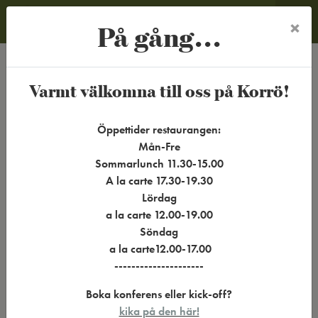
På gång...
×
MENY
God mat i en fantastisk
Varmt välkomna till oss på Korrö!
miljö
Öppettider restaurangen:
Mån-Fre
Alldeles intill Ronnebyån ligger Korrö Restaurang & Café. Här äter
Sommarlunch 11.30-15.00
du gott och få en måltidsupplevelse utöver det vanliga. Vi serverar
A la carte 17.30-19.30
småländska och svenska
Lördag
klassiker på råvaror hämtade från våra trakter, framtagna av vårt
a la carte 12.00-19.00
eget kök.
Söndag
Restaurangen har fullständiga rättigheter och erbjuder både lunch
a la carte12.00-17.00
och á la carte på kvällar och helger. Vår strävan är alltid att
---------------------
använda oss av ekologiska och närproducerade produkter från
Boka konferens eller kick-off?
trakten.
kika på den här!