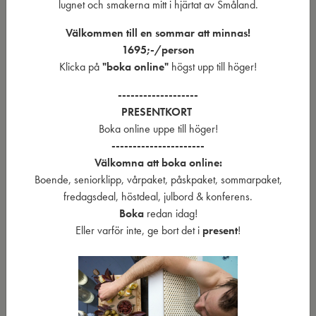
lugnet och smakerna mitt i hjärtat av Småland.
Välkommen till en sommar att minnas!
1695;-/person
Á la carte
Klicka på
"boka online"
högst upp till höger!
-------------------
Vardagskvällar ,Lördagar & söndagar. Vi erbjuder även take
PRESENTKORT
away på vår a la carte matsedel.
Boka online uppe till höger!
----------------------
GF - Går att få glutenfritt mot förbeställning
Välkomna att boka online:
LF- Går att få laktosfritt mot förbeställning
Boende, seniorklipp, vårpaket, påskpaket, sommarpaket,
MF - Går att få mjölkfri mot förbeställning
fredagsdeal, höstdeal, julbord & konferens.
VEG - Vegetarisk
Boka
redan idag!
Övrig spec.kost, vänligen ring oss 0470-34249
Eller varför inte, ge bort det i
present
!
Snacks
Mammutholiver
45:-